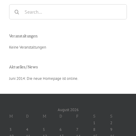
Search
for:
Veranstaltungen
Keine Veranstaltungen
Aktuelles/News
Juni 2014: Die neue Homepage ist online.
August 2026
M
D
M
D
F
S
S
1
2
3
4
5
6
7
8
9