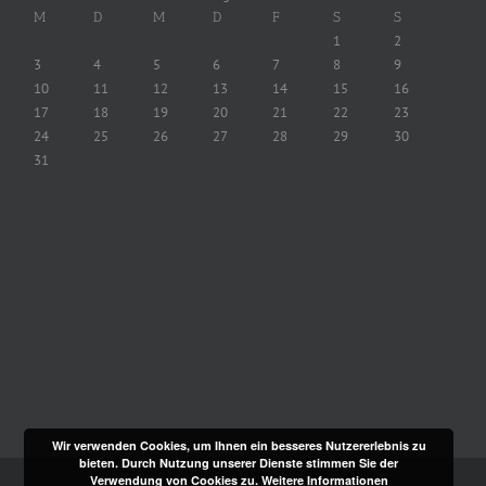
M
D
M
D
F
S
S
1
2
3
4
5
6
7
8
9
10
11
12
13
14
15
16
17
18
19
20
21
22
23
24
25
26
27
28
29
30
31
Wir verwenden Cookies, um Ihnen ein besseres Nutzererlebnis zu
bieten. Durch Nutzung unserer Dienste stimmen Sie der
Verwendung von Cookies zu.
Weitere Informationen