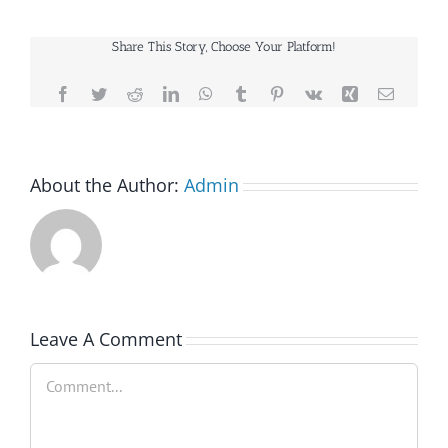
Share This Story, Choose Your Platform!
Facebook
Twitter
Reddit
LinkedIn
WhatsApp
Tumblr
Pinterest
Vk
Xing
Email
About the Author:
Admin
Leave A Comment
Comment