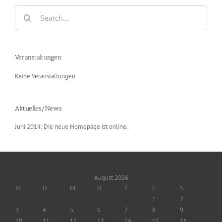
Search
for:
Veranstaltungen
Keine Veranstaltungen
Aktuelles/News
Juni 2014: Die neue Homepage ist online.
August 2026
M
D
M
D
F
S
S
1
2
3
4
5
6
7
8
9
10
11
12
13
14
15
16