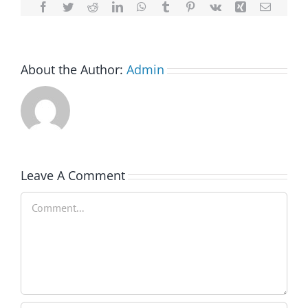
Facebook
Twitter
Reddit
LinkedIn
WhatsApp
Tumblr
Pinterest
Vk
Xing
Email
About the Author:
Admin
Leave A Comment
Comment